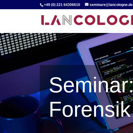
+49 (0) 221 64306610
seminare@lancologne.de
Seminar:
Forensik