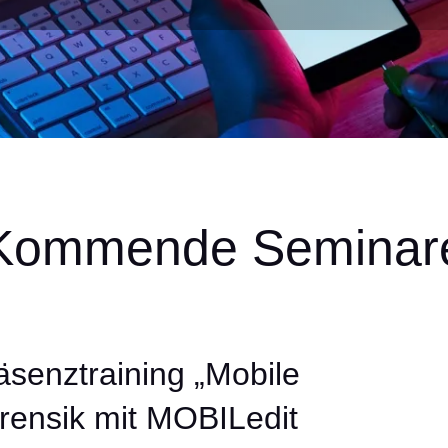
Kommende Seminar
äsenztraining „Mobile
rensik mit MOBILedit