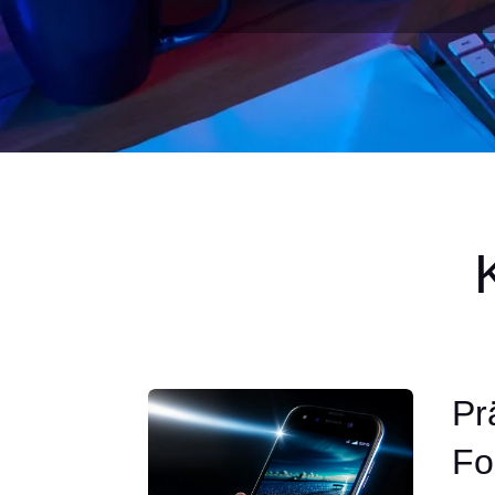
Pr
Fo