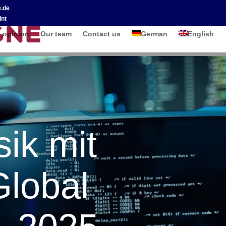
.de
int
t opinion
Our team
Contact us
German
English
sik mit
lobal